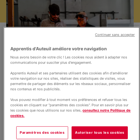
Nos projets
Informations
Continuer sans accepter
Apprentis d'Auteuil améliore votre navigation
Actualités
Nous avons besoin de votre clic ! Les cookies nous aident à adapter nos
communications pour susciter plus d'engagement.
Apprentis Auteuil et ses partenaires utilisent des cookies afin d'améliorer
votre navigation sur nos sites, réaliser des statistiques de visites, vous
©Nicolas Pontroué
permettre de partager des éléments sur les réseaux sociaux, personnaliser
Construisez votre avenir !
nos contenus et nos publicités.
Vous pouvez modifier à tout moment vos préférences et refuser tous les
cookies en cliquant sur "paramètres des cookies". Pour en savoir plus sur
S'inscrire en CAP Maintenance technique
les cookies que nous utilisons sur nos sites,
consultez notre Politique de
des bâtiments
cookies.
Paramètres des cookies
Autoriser tous les cookies