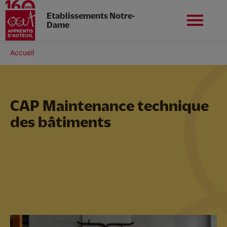
Etablissements Notre-
Dame
Aller
au
Fil
Accueil
contenu
Nord-ouest
Nous contacter
d'Ariane
principal
CAP Maintenance technique
des bâtiments
Nos établissements
Nos formations
Nos services