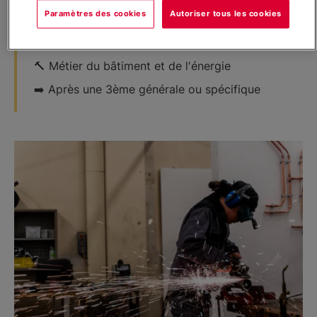
Paramètres des cookies
Autoriser tous les cookies
🕑 1 ou 2 ans
🎓 Formation en apprentissage
🔨​​​ Métier du bâtiment et de l'énergie
➡️​ Après une 3ème générale ou spécifique