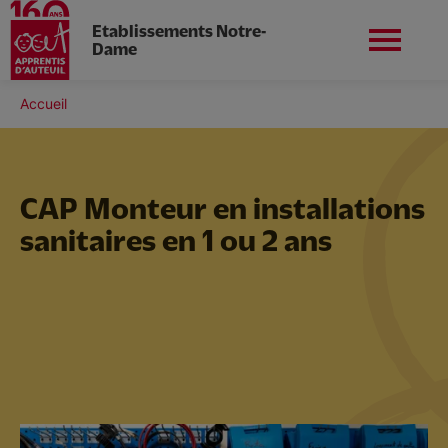
Etablissements Notre-
Dame
Aller
au
Fil
Accueil
contenu
Nord-ouest
Nous contacter
d'Ariane
principal
CAP Monteur en installations
sanitaires en 1 ou 2 ans
Nos établissements
Nos formations
Nos services