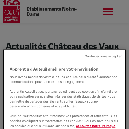
Etablissements Notre-
Dame
Aller
au
contenu
Nord-ouest
Nous contacter
principal
Actualités Château des Vaux
Continuer sans accepter
Apprentis d'Auteuil améliore votre navigation
Nos établissements
Nous avons besoin de votre clic ! Les cookies nous aident à adapter nos
communications pour susciter plus d'engagement.
Nos formations
Apprentis Auteuil et ses partenaires utilisent des cookies afin d'améliorer
votre navigation sur nos sites, réaliser des statistiques de visites, vous
permettre de partager des éléments sur les réseaux sociaux,
personnaliser nos contenus et nos publicités.
Nos services
Vous pouvez modifier à tout moment vos préférences et refuser tous les
cookies en cliquant sur "paramètres des cookies". Pour en savoir plus sur
les cookies que nous utilisons sur nos sites,
consultez notre Politique